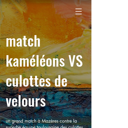
match
kaméléons VS
culottes de
velours
un grand match à Mazères contre la
superbe équipe toulousaine des culottes